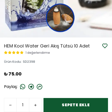
HEM Kool Water Geri Akış Tütsü 10 Adet
1 değerlendirme
Ürün Kodu
:
SD2398
₺ 75.00
Paylaş
:
SEPETE EKLE