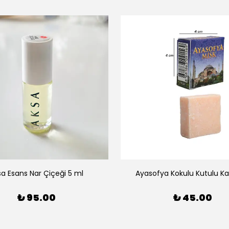
sa Esans Nar Çiçeği 5 ml
Ayasofya Kokulu Kutulu Kat
₺ 95.00
₺ 45.00