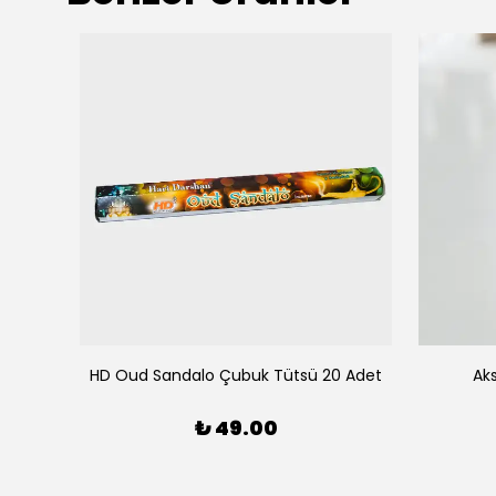
0 Adet
HD Oud Sandalo Çubuk Tütsü 20 Adet
Ak
₺ 49.00