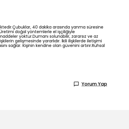
mektedir.Çubuklar, 40 dakika arasında yanma süresine
Üretimi doğal yöntemlerle el işçiliğiyle
addeler yoktur.Dumanı solunabilir, zararsız ve az
in gelişmesinde yararlıdır. İkili ilişkilerde iletişimi
ını sağlar. Kişinin kendine olan güvenini artırır.Ruhsal
Yorum Yap