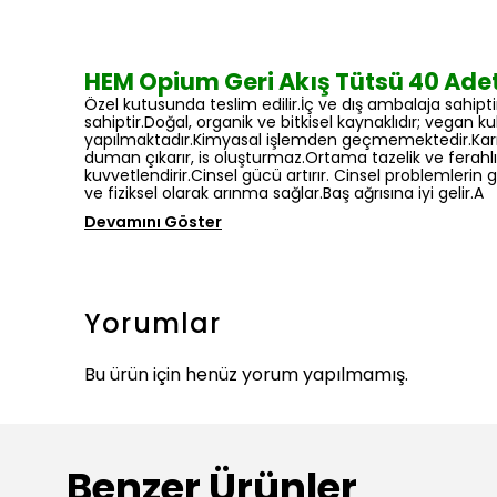
HEM Opium Geri Akış Tütsü 40 Ade
Özel kutusunda teslim edilir.İç ve dış ambalaja sahip
sahiptir.Doğal, organik ve bitkisel kaynaklıdır; vegan k
yapılmaktadır.Kimyasal işlemden geçmemektedir.Karışı
duman çıkarır, is oluşturmaz.Ortama tazelik ve ferahlık k
kuvvetlendirir.Cinsel gücü artırır. Cinsel problemlerin 
ve fiziksel olarak arınma sağlar.Baş ağrısına iyi gelir.A
Devamını Göster
Yorumlar
Bu ürün için henüz yorum yapılmamış.
Benzer Ürünler