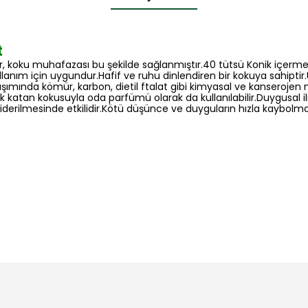
t
tir, koku muhafazası bu şekilde sağlanmıştır.40 tütsü Konik içer
ullanım için uygundur.Hafif ve ruhu dinlendiren bir kokuya sahiptir.
mında kömür, karbon, dietil ftalat gibi kimyasal ve kanserojen m
atan kokusuyla oda parfümü olarak da kullanılabilir.Duygusal ilişkiler
giderilmesinde etkilidir.Kötü düşünce ve duyguların hızla kaybolmas