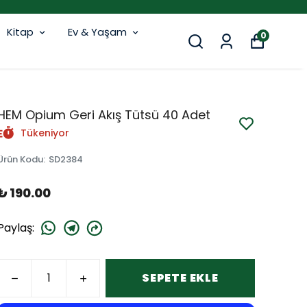
Kitap
Ev & Yaşam
0
HEM Opium Geri Akış Tütsü 40 Adet
Tükeniyor
Ürün Kodu
:
SD2384
₺ 190.00
Paylaş
:
SEPETE EKLE