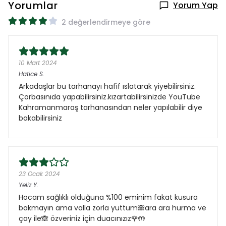
Yorumlar
Yorum Yap
2 değerlendirmeye göre
10 Mart 2024
Hatice
S.
Arkadaşlar bu tarhanayı hafif ıslatarak yiyebilirsiniz.
Çorbasınıda yapabilirsiniz.kızartabilirsinizde YouTube
Kahramanmaraş tarhanasından neler yapılabilir diye
bakabilirsiniz
23 Ocak 2024
Yeliz
Y.
Hocam sağlıklı olduğuna %100 eminim fakat kusura
bakmayın ama valla zorla yuttum🙈ara ara hurma ve
çay ile🙈 özveriniz için duacınızız🌹🤲