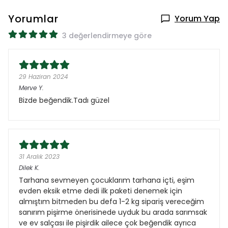
Yorumlar
Yorum Yap
3 değerlendirmeye göre
29 Haziran 2024
Merve
Y.
Bizde beğendik.Tadı güzel
31 Aralık 2023
Dilek
K.
Tarhana sevmeyen çocuklarım tarhana içti, eşim
evden eksik etme dedi ilk paketi denemek için
almıştım bitmeden bu defa 1-2 kg sipariş vereceğim
sanırım pişirme önerisinede uyduk bu arada sarımsak
ve ev salçası ile pişirdik ailece çok beğendik ayrıca