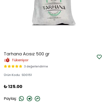
Tarhana Acısız 500 gr
Tükeniyor
3 değerlendirme
Ürün Kodu
:
SD0151
₺ 125.00
Paylaş
: