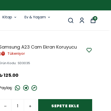
Kitap
Ev & Yaşam
0
Samsung A23 Cam Ekran Koruyucu
Tükeniyor
Ürün Kodu
:
SD3035
₺ 125.00
Paylaş
:
SEPETE EKLE