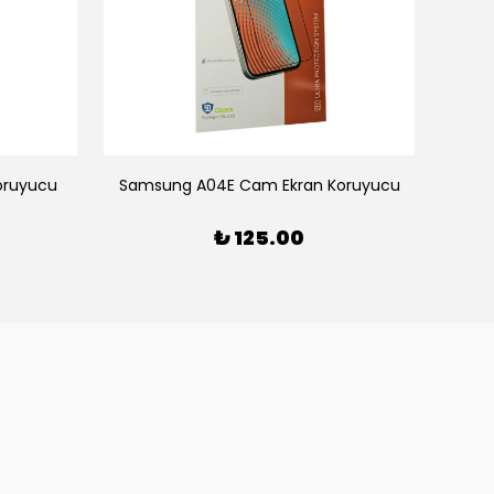
oruyucu
Samsung A04E Cam Ekran Koruyucu
Sam
₺ 125.00