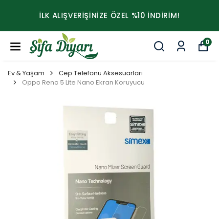
İLK ALIŞVERİŞİNİZE ÖZEL %10 İNDİRİM!
0
Ev & Yaşam
Cep Telefonu Aksesuarları
Oppo Reno 5 Lite Nano Ekran Koruyucu