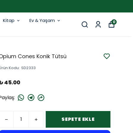
Kitap
Ev & Yaşam
0
Opium Cones Konik Tütsü
Ürün Kodu
:
SD2333
₺ 45.00
Paylaş
:
SEPETE EKLE