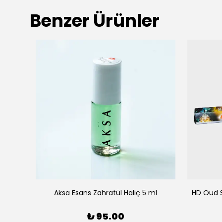
Benzer Ürünler
isk
Aksa Esans Zahratül Haliç 5 ml
HD Oud 
₺ 95.00