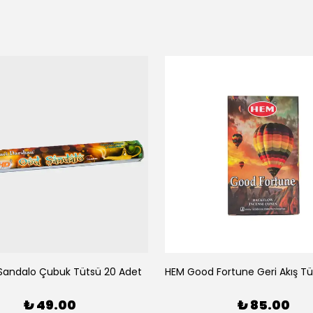
Sandalo Çubuk Tütsü 20 Adet
₺ 49.00
₺ 85.00