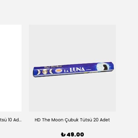
HEM Good Fortune Geri Akış Tütsü 10 Adet
HD The Moon Çubuk Tütsü 20 Adet
HEM Ar
₺ 49.00