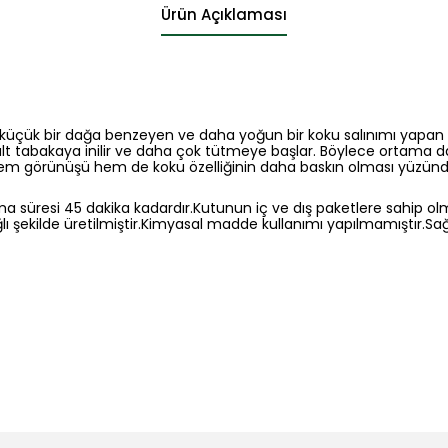
Ürün Açıklaması
arak küçük bir dağa benzeyen ve daha yoğun bir koku salınımı yap
te alt tabakaya inilir ve daha çok tütmeye başlar. Böylece ortama d
hem görünüşü hem de koku özelliğinin daha baskın olması yüzünden 
anma süresi 45 dakika kadardır.Kutunun iç ve dış paketlere sahip 
 şekilde üretilmiştir.Kimyasal madde kullanımı yapılmamıştır.Sağl