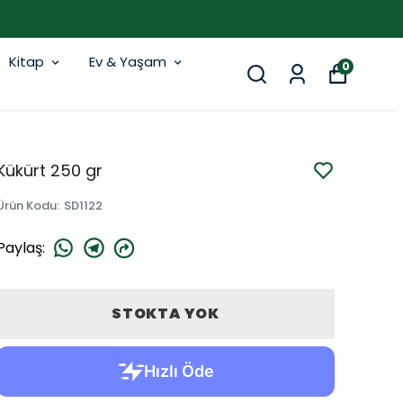
Kitap
Ev & Yaşam
0
Kükürt 250 gr
Ürün Kodu
:
SD1122
Paylaş
:
STOKTA YOK