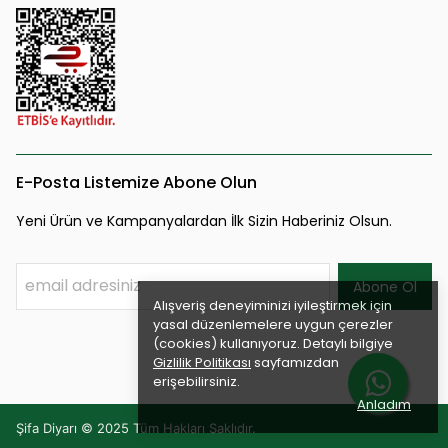
E-Posta Listemize Abone Olun
Yeni Ürün ve Kampanyalardan İlk Sizin Haberiniz Olsun.
Abone Ol
Alışveriş deneyiminizi iyileştirmek için
yasal düzenlemelere uygun çerezler
(cookies) kullanıyoruz. Detaylı bilgiye
Gizlilik Politikası
sayfamızdan
erişebilirsiniz.
Anladım
Şifa Diyarı © 2025 Tüm Hakları Saklıdır.