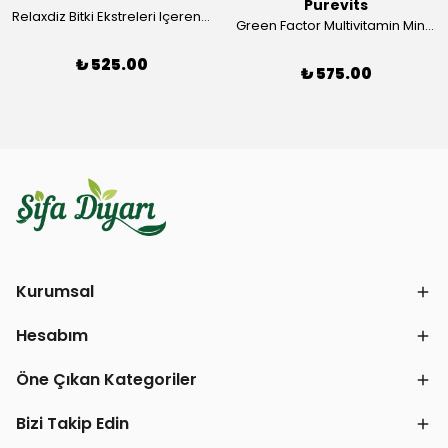
Purevits
Relaxdiz Bitki Ekstreleri Içeren Sprey Takviye Edici Gıda
Green Factor Multivitamin Minarel Complex - Keratin - Hyaluronik Asit – Folik Asit – 30 Adet Purevits
₺ 525.00
₺ 575.00
Kurumsal
Hesabım
Öne Çıkan Kategoriler
Bizi Takip Edin