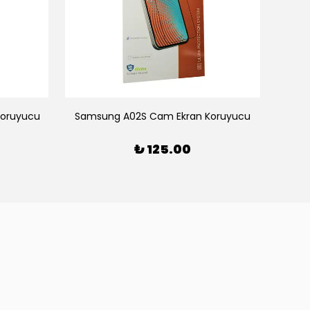
Koruyucu
Samsung A02S Cam Ekran Koruyucu
S
₺ 125.00