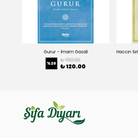
Maneviyatı Yükselten İlkeler - İmam Gazali
Gurur - İmam Gazali
₺ 150.00
%
20
₺ 120.00