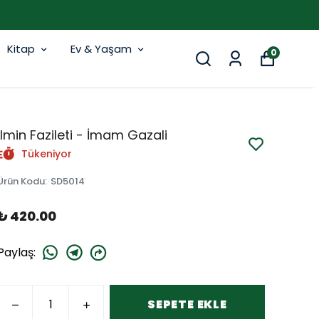
Kitap
Ev & Yaşam
0
İlmin Fazileti - İmam Gazali
Tükeniyor
Ürün Kodu
:
SD5014
₺ 420.00
Paylaş
:
SEPETE EKLE