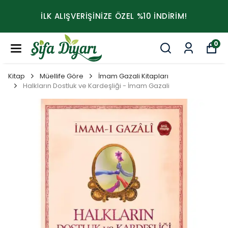
İLK ALIŞVERİŞİNİZE ÖZEL %10 İNDİRİM!
0
Kitap
Müellife Göre
İmam Gazali Kitapları
Halkların Dostluk ve Kardeşliği - İmam Gazali