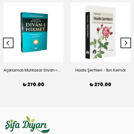
Açıklamalı Muhtasar Divan-ı Hikmet - Ahmed Yesevi
Hadis Şerhleri - İbn Kemâl
₺ 270.00
₺ 270.00