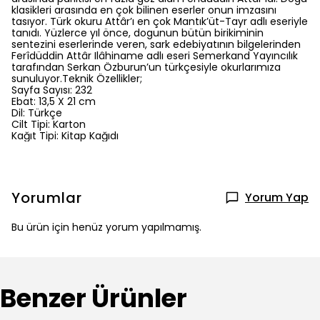
klasikleri arasında en çok bilinen eserler onun imzasını
tasıyor. Türk okuru Attâr’ı en çok Mantık’üt-Tayr adlı eseriyle
tanıdı. Yüzlerce yıl önce, dogunun bütün birikiminin
sentezini eserlerinde veren, sark edebiyatının bilgelerinden
Ferîdüddin Attâr Ilâhiname adlı eseri Semerkand Yayıncılık
tarafından Serkan Özburun’un türkçesiyle okurlarımıza
sunuluyor.Teknik Özellikler;
Sayfa Sayısı: 232
Ebat: 13,5 X 21 cm
Dil: Türkçe
Cilt Tipi: Karton
Kağıt Tipi: Kitap Kağıdı
Yorumlar
Yorum Yap
Bu ürün için henüz yorum yapılmamış.
Benzer Ürünler