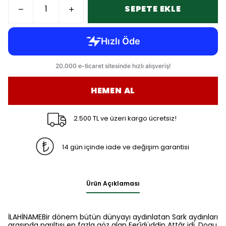
SEPETE EKLE
HEMEN AL
2.500 TL ve üzeri kargo ücretsiz!
14 gün içinde iade ve değişim garantisi
Ürün Açıklaması
İLAHİNAMEBir dönem bütün dünyayı aydınlatan Sark aydınları
arasında parıltısı en fazla göz alan Ferîdüddin Attâr idi. Dogu