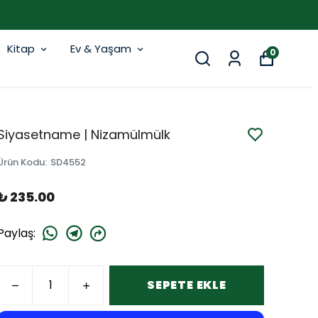
Kitap
Ev & Yaşam
0
Siyasetname | Nizamülmülk
Ürün Kodu
:
SD4552
₺ 235.00
Paylaş
:
SEPETE EKLE