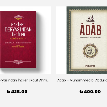
Marifet Deryasından İnciler | Rauf Ahmed Müceddidi
Adab - Muhammed b. Abdulla
₺ 425.00
₺ 400.00