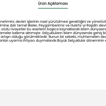
Ürün Açıklaması
mini, devlet işlerinin nasıl yürütülmesi gerektiğini ve yöneticile
imine dair temel ilkeler, Peygamberimiz ve Hulefa-yi Raşidin dev
 sözlü rivayetler bu eserlerin başlıca kaynaklarıdır.İslam dünyasınd
ameler kaleme alınmıştır. Selçukluların İslam dünyasında geniş bir 
ir artışın olduğu görülmektedir. Bunun bir sebebi, muhtemelen de
ultanları uyarma ihtiyacı duymalarıdır.Büyük Selçuklular dönemin