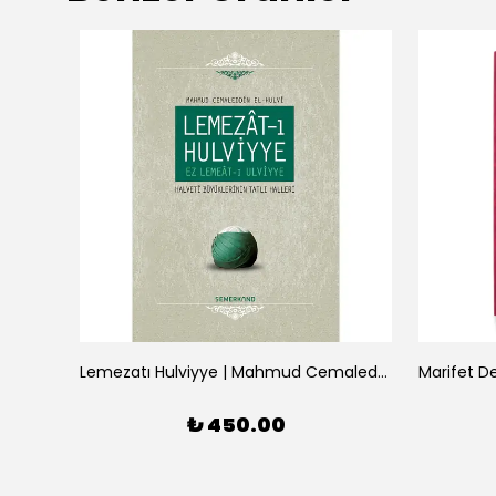
frası
Lemezatı Hulviyye | Mahmud Cemaleddin El-Hulvi
₺ 450.00