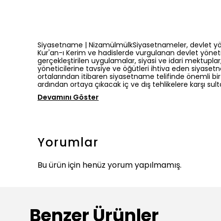
Siyasetname | NizamülmülkSiyasetnameler, devlet yöneti
Kur'an-ı Kerim ve hadislerde vurgulanan devlet yönet
gerçekleştirilen uygulamalar, siyasi ve idari mektuplar,
yöneticilerine tavsiye ve öğütleri ihtiva eden siyasetn
ortalarından itibaren siyasetname telifinde önemli b
ardından ortaya çıkacak iç ve dış tehlikelere karşı s
Devamını Göster
Yorumlar
Bu ürün için henüz yorum yapılmamış.
Benzer Ürünler