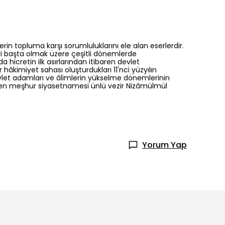
rin topluma karşı sorumluluklarını ele alan eserlerdir.
ri başta olmak üzere çeşitli dönemlerde
a hicretin ilk asırlarından itibaren devlet
hâkimiyet sahası oluşturdukları 11'nci yüzyılın
vlet adamları ve âlimlerin yükselme dönemlerinin
in en meşhur siyasetnamesi ünlü vezir Nizâmülmül
Yorum Yap