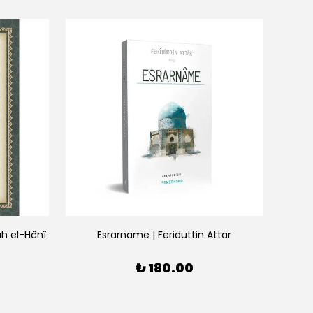
h el-Hânî
Esrarname | Feriduttin Attar
₺ 180.00