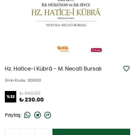
Hz. Hatice-i Kübrâ - M. Necati Bursalı
Ürün Kodu
:
SD5531
₺ 340.00
%
32
₺ 230.00
Paylaş
: