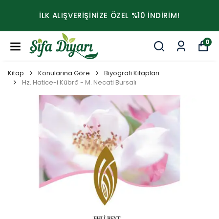
İLK ALIŞVERİŞİNİZE ÖZEL %10 İNDİRİM!
0
Kitap
Konularına Göre
Biyografi Kitapları
Hz. Hatice-i Kübrâ - M. Necati Bursalı