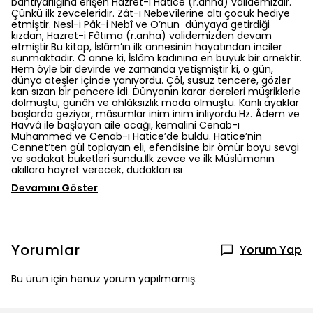
bahtiyarlığına erişen Hazret-i Hatice (r.anha) validemizdir.
Çünkü ilk zevceleridir. Zât-ı Nebevîlerine altı çocuk hediye
etmiştir. Nesl-i Pâk-i Nebî ve O’nun dünyaya getirdiği
kızdan, Hazret-i Fâtıma (r.anha) validemizden devam
etmiştir.Bu kitap, İslâm’ın ilk annesinin hayatından inciler
sunmaktadır. O anne ki, İslâm kadınına en büyük bir örnektir.
Hem öyle bir devirde ve zamanda yetişmiştir ki, o gün,
dünya ateşler içinde yanıyordu. Çöl, susuz tencere, gözler
kan sızan bir pencere idi. Dünyanın karar dereleri müşriklerle
dolmuştu, günâh ve ahlâksızlık moda olmuştu. Kanlı ayaklar
başlarda geziyor, mâsumlar inim inim inliyordu.Hz. Âdem ve
Havvâ ile başlayan aile ocağı, kemalini Cenab-ı
Muhammed ve Cenab-ı Hatice’de buldu. Hatice’nin
Cennet’ten gül toplayan eli, efendisine bir ömür boyu sevgi
ve sadakat buketleri sundu.İlk zevce ve ilk Müslümanın
akıllara hayret verecek, dudakları ısı
Devamını Göster
Yorumlar
Yorum Yap
Bu ürün için henüz yorum yapılmamış.