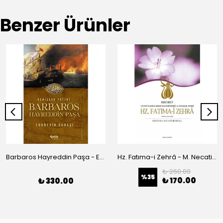
Benzer Ürünler
Barbaros Hayreddin Paşa - Ebubekir Subaşı
Hz. Fatıma-i Zehrâ - M. Necati Bursalı
₺ 260.00
%
35
₺ 170.00
₺ 330.00