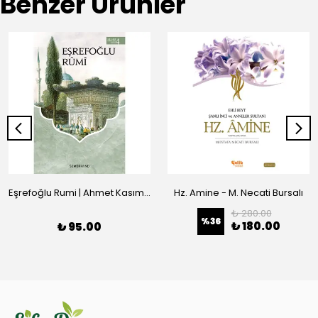
Benzer Ürünler
Eşrefoğlu Rumi | Ahmet Kasım Fidan
Hz. Amine - M. Necati Bursalı
₺ 280.00
%
36
₺ 180.00
₺ 95.00