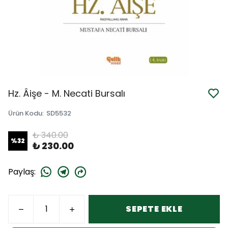
Hz. Âişe - M. Necati Bursalı
Ürün Kodu
:
SD5532
₺ 340.00
%
32
₺ 230.00
Paylaş
:
SEPETE EKLE