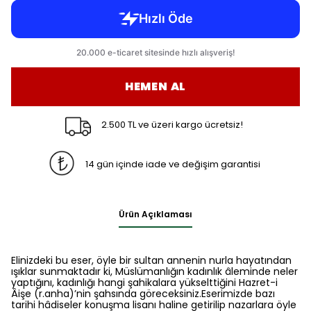
HEMEN AL
2.500 TL ve üzeri kargo ücretsiz!
14 gün içinde iade ve değişim garantisi
Ürün Açıklaması
Elinizdeki bu eser, öyle bir sultan annenin nurla hayatından
ışıklar sunmaktadır ki, Müslümanlığın kadınlık âleminde neler
yaptığını, kadınlığı hangi şahikalara yükselttiğini Hazret-i
Âişe (r.anha)’nin şahsında göreceksiniz.Eserimizde bazı
tarihi hâdiseler konuşma lisanı haline getirilip nazarlara öyle