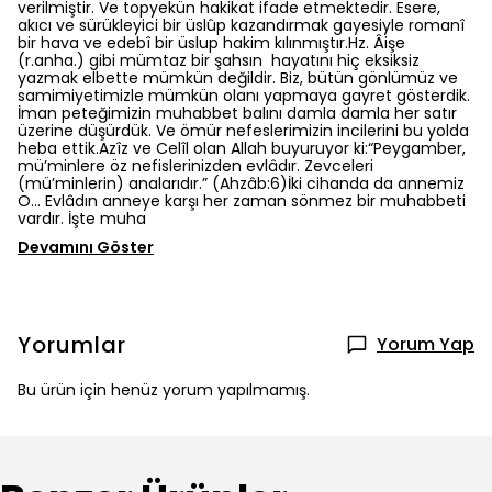
verilmiştir. Ve topyekün hakikat ifade etmektedir. Esere,
akıcı ve sürükleyici bir üslûp kazandırmak gayesiyle romanî
bir hava ve edebî bir üslup hakim kılınmıştır.Hz. Âişe
(r.anha.) gibi mümtaz bir şahsın hayatını hiç eksiksiz
yazmak elbette mümkün değildir. Biz, bütün gönlümüz ve
samimiyetimizle mümkün olanı yapmaya gayret gösterdik.
İman peteğimizin muhabbet balını damla damla her satır
üzerine düşürdük. Ve ömür nefeslerimizin incilerini bu yolda
heba ettik.Azîz ve Celîl olan Allah buyuruyor ki:“Peygamber,
mü’minlere öz nefislerinizden evlâdır. Zevceleri
(mü’minlerin) analarıdır.” (Ahzâb:6)İki cihanda da annemiz
O… Evlâdın anneye karşı her zaman sönmez bir muhabbeti
vardır. İşte muha
Devamını Göster
Yorumlar
Yorum Yap
Bu ürün için henüz yorum yapılmamış.