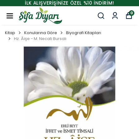
İLK ALIŞVERİŞİNİZE ÖZEL %10 İNDİRİM!
0
Kitap
Konularına Göre
Biyografi Kitapları
Hz. Âişe - M. Necati Bursalı