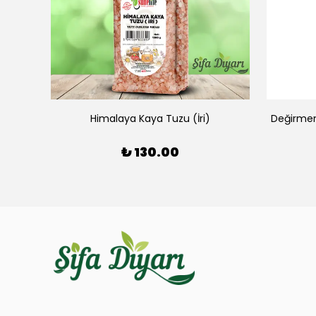
Doğal Himalaya Kaya Tuzu Sabunu (300-400 gr)
Himalaya Kaya Tuzu (İri)
Değirmen
₺ 130.00