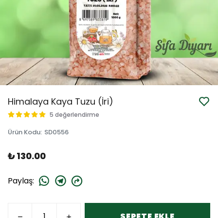
Himalaya Kaya Tuzu (İri)
5 değerlendirme
Ürün Kodu
:
SD0556
₺ 130.00
Paylaş
:
SEPETE EKLE