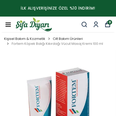
İLK ALIŞVERİŞİNİZE ÖZEL %10 İNDİRİM!
0
Kişisel Bakım & Kozmetik
Cilt Bakım Ürünleri
Fortem Köpek Balığı Kıkırdağı Vücut Masaj Kremi 100 ml