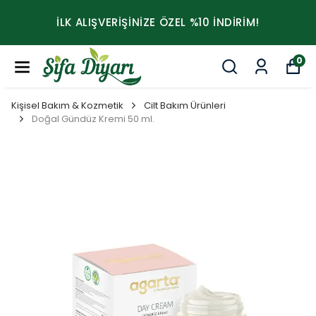
İLK ALIŞVERİŞİNİZE ÖZEL %10 İNDİRİM!
0
Kişisel Bakım & Kozmetik
Cilt Bakım Ürünleri
Doğal Gündüz Kremi 50 ml.