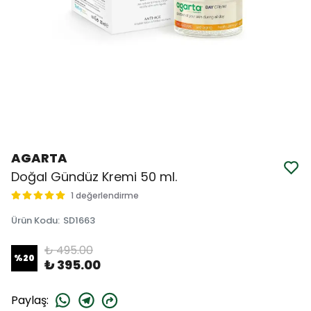
AGARTA
Doğal Gündüz Kremi 50 ml.
1 değerlendirme
Ürün Kodu
:
SD1663
₺ 495.00
%
20
₺ 395.00
Paylaş
: