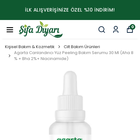
İLK ALIŞVERİŞİNİZE ÖZEL %10 İNDİRİM!
0
Kişisel Bakım & Kozmetik
Cilt Bakım Ürünleri
Agarta Canlandırıcı Yüz Peeling Bakım Serumu 30 Ml (Aha 8
% + Bha 2%+ Niacinamide)