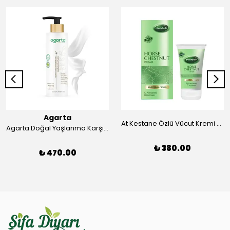
Agarta
At Kestane Özlü Vücut Kremi 50 ml
Agarta Doğal Yaşlanma Karşıtı Temizleme Sütü 225 ml
₺ 380.00
₺ 470.00