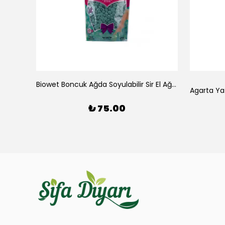
Biowet Boncuk Ağda Soyulabilir Sir El Ağdası 100gr Siyah
Biowet Boncuk Ağda Soyulabilir Sir El Ağdası 100gr Azulen
₺ 75.00