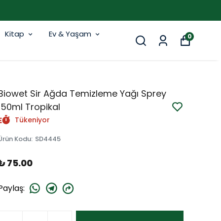
Kitap
Ev & Yaşam
0
Biowet Sir Ağda Temizleme Yağı Sprey
150ml Tropikal
Tükeniyor
Ürün Kodu
:
SD4445
₺ 75.00
Paylaş
: