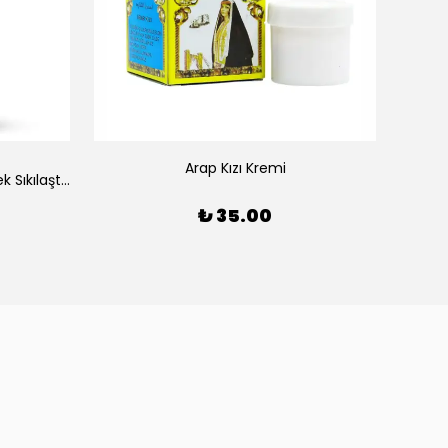
Arap Kızı Kremi
AHA içeren Arındırıcı ve Gözenek Sıkılaştırıcı Peeling Etkili Clarity Tonic 200ml Greenlabel
₺ 35.00