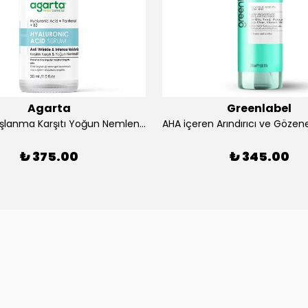
Agarta
Greenlabel
Agarta Yaşlanma Karşıtı Yoğun Nemlendirici Bakım Serumu (Hyaluronic Acid+ B5)
₺ 375.00
₺ 345.00