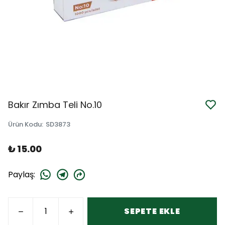
Bakır Zımba Teli No.10
Ürün Kodu
:
SD3873
₺ 15.00
Paylaş
:
SEPETE EKLE