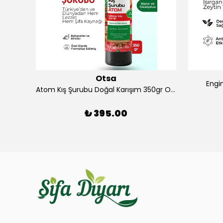
Otsa
Engi
Atom Kış Şurubu Doğal Karışım 350gr Otsa
₺ 395.00