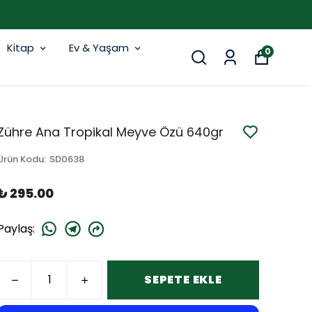
Kitap
Ev & Yaşam
0
Zühre Ana Tropikal Meyve Özü 640gr
Ürün Kodu
:
SD0638
₺ 295.00
Paylaş
:
SEPETE EKLE