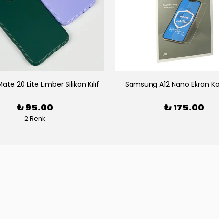
te 20 Lite Limber Silikon Kılıf
Samsung A12 Nano Ekran K
₺ 95.00
₺ 175.00
2 Renk