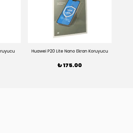
oruyucu
Huawei P20 Lite Nano Ekran Koruyucu
Sam
₺ 175.00