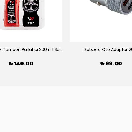
Wörf Lastik Tampon Parlatıcı 200 ml Süngerli Set
Subzero Oto Adaptör 
₺ 140.00
₺ 99.00