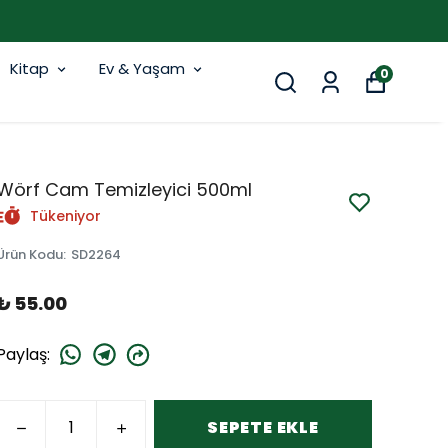
Kitap
Ev & Yaşam
0
Wörf Cam Temizleyici 500ml
Tükeniyor
Ürün Kodu
:
SD2264
₺ 55.00
Paylaş
:
SEPETE EKLE