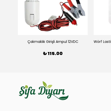
Simex Numaratik Araç Cam Etiketi Numaratör
Çakmaklık Girişli Ampul 12VDC
₺ 115.00