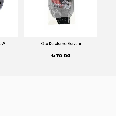
20W
Oto Kurulama Eldiveni
Wö
₺ 70.00