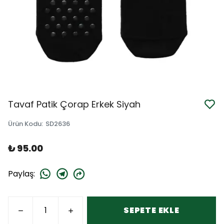
Tavaf Patik Çorap Erkek Siyah
Ürün Kodu
:
SD2636
₺ 95.00
Paylaş
:
SEPETE EKLE