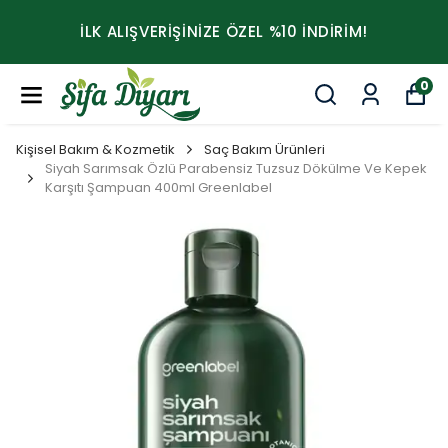
İLK ALIŞVERİŞİNİZE ÖZEL %10 İNDİRİM!
0
Kişisel Bakım & Kozmetik
Saç Bakım Ürünleri
Siyah Sarımsak Özlü Parabensiz Tuzsuz Dökülme Ve Kepek
Karşıtı Şampuan 400ml Greenlabel