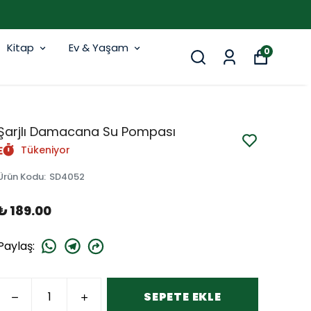
Kitap
Ev & Yaşam
0
Şarjlı Damacana Su Pompası
Tükeniyor
Ürün Kodu
:
SD4052
₺ 189.00
Paylaş
:
SEPETE EKLE