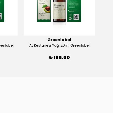
Greenlabel
eenlabel
At Kestanesi Yağı 20ml Greenlabel
A
₺ 195.00