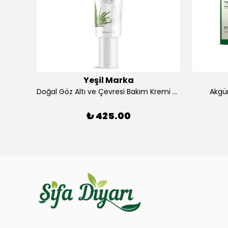
Yeşil Marka
Antik Mineral Saf Magnezyum Yağı 100ml
Doğal Göz Altı ve Çevresi Bakım Kremi 30ml Yeşil Marka
Akgü
₺ 425.00