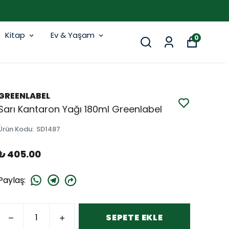
Kitap
Ev & Yaşam
0
GREENLABEL
Sarı Kantaron Yağı 180ml Greenlabel
Ürün Kodu
:
SD1487
₺ 405.00
Paylaş
:
SEPETE EKLE