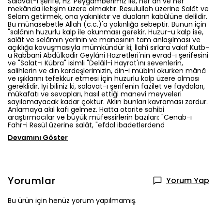
Salavat-ı şerife, Hz. Peygamberimiz ile, her an ve her
mekânda iletişim üzere olmaktır. Resülullah üzerine Salât ve
Selam getirmek, ona yakınlıktır ve duaların kabûlüne delildir.
Bu münasebetle Allah (c.c.)'a yakınlığa sebeptir. Bunun için
"salânın huzurlu kalp ile okunması gerekir. Huzur-u kalp ise,
salât ve selâmın yerinin ve manasının tam anlaşılması ve
açıklığa kavuşmasıyla mümkündür ki; İlahî sırlara vakıf Kutb-
u Rabbani Abdülkadir Geylâni Hazretleri'nin evrad-ı şerifesini
ve "Salat-ı Kübra" isimli "Delâil-i Hayrat'ını sevenlerin,
salihlerin ve din kardeşlerimizin, din-i mübini okurken mânâ
ve ışıklarını tefekkür etmesi için huzurlu kalp üzere olması
gereklidir. İyi biliniz ki, salavat-ı şerifenin fazilet ve faydaları,
mükafatı ve sevapları, hasıl ettiği manevi meyveleri
sayılamayacak kadar çoktur. Aklın bunları kavraması zordur.
Anlamaya akıl kafi gelmez. Hatta otorite sahibi
araştırmacılar ve büyük müfessirlerin bazıları: "Cenab-ı
Fahr-i Resül üzerine salât, "efdal ibadetlerdend
Devamını Göster
Yorumlar
Yorum Yap
Bu ürün için henüz yorum yapılmamış.