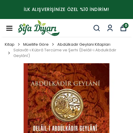
İLK ALIŞVERİŞİNİZE ÖZEL %10 İNDİRİM!
0
Kitap
Müellife Göre
Abdülkadir Geylani Kitapları
Salavât-ı Kübrâ Tercüme ve Şerhi (Delâil-i Abdulkâdir
Geylânî)