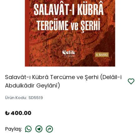
Salavât-ı Kübrâ Tercüme ve Şerhi (Delâil-i
Abdulkâdir Geylânî)
Ürün Kodu
:
SD5519
₺ 400.00
Paylaş
: