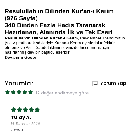
Resulullah'ın Dilinden Kur'an-ı Kerim
(976 Sayfa)
340 Binden Fazla Hadis Taranarak
Hazırlanan, Alanında İlk ve Tek Eser!
Resulullah'ın Dilinden Kur'an-ı Kerim
, Peygamber Efendimiz’in
(s.a.v.) mübarek sözleriyle Kur'an-ı Kerim ayetlerini tefekkür
etmeniz ve Asr-ı Saadet iklimini evinizde hissetmeniz için
hazırlanmış dev bir başucu eseridir.
Devamını Göster
Yorumlar
Yorum Yap
12 değerlendirmeye göre
Tülay A.
14 Temmuz 2026
Tülay
A.