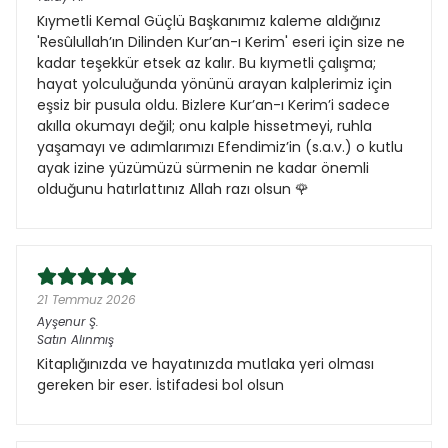
Kıymetli Kemal Güçlü Başkanımız kaleme aldığınız
'Resûlullah’ın Dilinden Kur’an-ı Kerim' eseri için size ne
kadar teşekkür etsek az kalır. Bu kıymetli çalışma;
hayat yolculuğunda yönünü arayan kalplerimiz için
eşsiz bir pusula oldu. Bizlere Kur’an-ı Kerim’i sadece
akılla okumayı değil; onu kalple hissetmeyi, ruhla
yaşamayı ve adımlarımızı Efendimiz’in (s.a.v.) o kutlu
ayak izine yüzümüzü sürmenin ne kadar önemli
olduğunu hatırlattınız Allah razı olsun 🌹
21 Temmuz 2026
Ayşenur
Ş.
Satın Alınmış
Kitaplığınızda ve hayatınızda mutlaka yeri olması
gereken bir eser. İstifadesi bol olsun