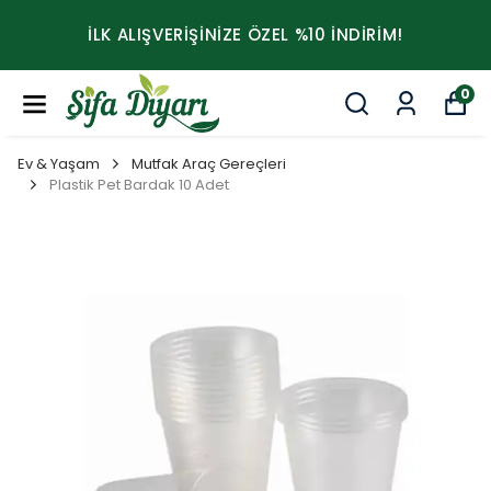
İLK ALIŞVERİŞİNİZE ÖZEL %10 İNDİRİM!
0
Ev & Yaşam
Mutfak Araç Gereçleri
Plastik Pet Bardak 10 Adet