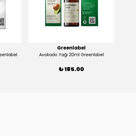
Greenlabel
eenlabel
Avokado Yağı 20ml Greenlabel
Acı E
₺ 185.00