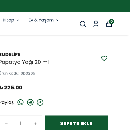
Kitap
Ev & Yaşam
0
SUDELİFE
Papatya Yağı 20 ml
Ürün Kodu
:
SD0265
₺ 225.00
Paylaş
:
SEPETE EKLE