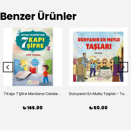
Benzer Ürünler
7 Kapı 7 Şifre Mevlana Celaleddin Rumi - Eyüp Yıldırım
Dünyanın En Mutlu Taşları - Tuba Özek
₺ 165.00
₺ 50.00