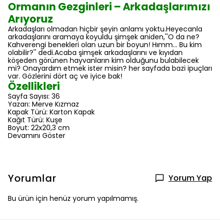
Ormanın Gezginleri – Arkadaşlarımızı
Arıyoruz
Arkadaşları olmadan hiçbir şeyin anlamı yoktu.Heyecanla
arkadaşlarını aramaya koyuldu şimşek aniden,''O da ne?
Kahverengi benekleri olan uzun bir boyun! Hımm... Bu kim
olabilir?'' dedi.Acaba şimşek arkadaşlarını ve kıyıdan
köşeden görünen hayvanların kim olduğunu bulabilecek
mi? Onayardım etmek ister misin? her sayfada bazi ipuçları
var. Gözlerini dört aç ve iyice bak!
Özellikleri
Sayfa Sayısı: 36
Yazarı: Merve Kızmaz
Kapak Türü: Karton Kapak
Kağıt Türü: Kuşe
Boyut: 22x20,3 cm
Devamını Göster
Yorumlar
Yorum Yap
Bu ürün için henüz yorum yapılmamış.