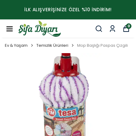
İLK ALIŞVERİŞİNİZE ÖZEL %10 İNDİRİM!
0
Ev & Yaşam
Temizlik Ürünleri
Mop Başlığı Paspas Çizgili