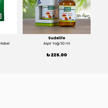
Sudelife
Havu
nlabel
Aspir Yağı 50 ml
₺ 225.00