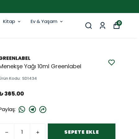
Kitap
Ev & Yaşam
0
GREENLABEL
Menekşe Yağı 10ml Greenlabel
Ürün Kodu
:
SD1434
₺ 365.00
Paylaş
:
SEPETE EKLE