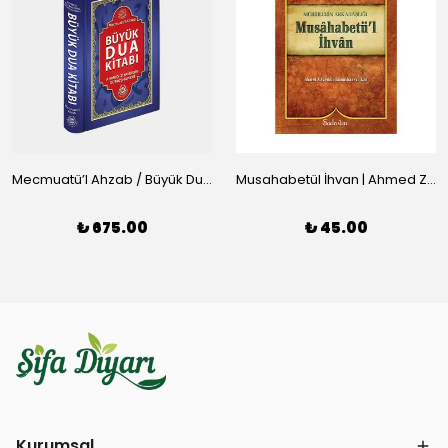
Mecmuatü’l Ahzab / Büyük Dua Kitabı - Ahmed Ziyauddin Gümüşhanevi
Musahabetül İhvan | Ahmed Ziyaeddin Gümüşhanevi
₺ 675.00
₺ 45.00
Kurumsal