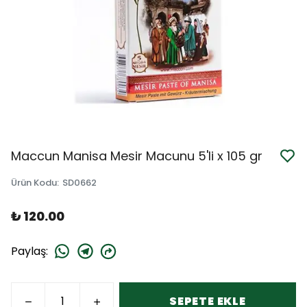
Maccun Manisa Mesir Macunu 5'li x 105 gr
Ürün Kodu
:
SD0662
₺ 120.00
Paylaş
:
SEPETE EKLE