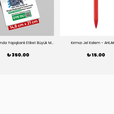
A5 Boyutunda Yapışkanlı Etiket Büyük Medeniyet Partisi (100Adet)
Kırmızı Jel Kalem - AHLA
₺ 350.00
₺ 15.00