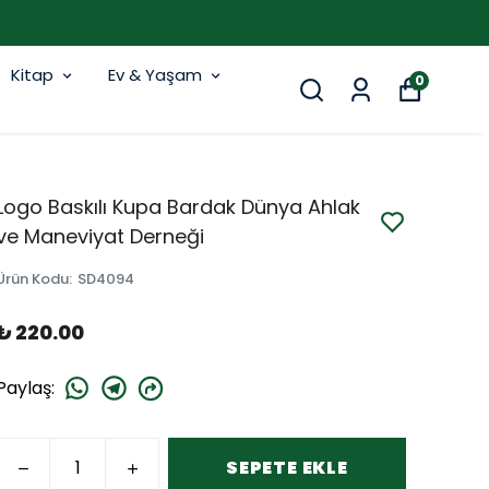
Kitap
Ev & Yaşam
0
Logo Baskılı Kupa Bardak Dünya Ahlak
ve Maneviyat Derneği
Ürün Kodu
:
SD4094
₺ 220.00
Paylaş
:
SEPETE EKLE