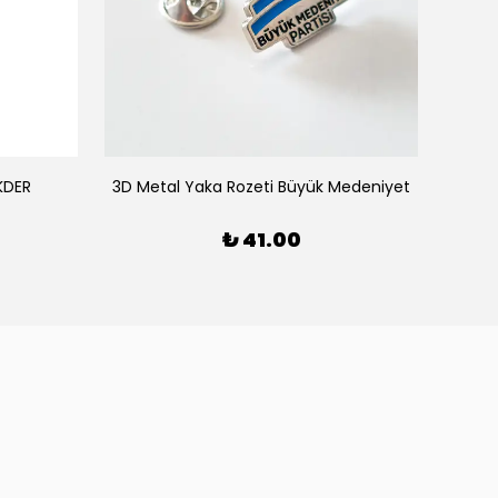
KDER
3D Metal Yaka Rozeti Büyük Medeniyet
45
₺ 41.00