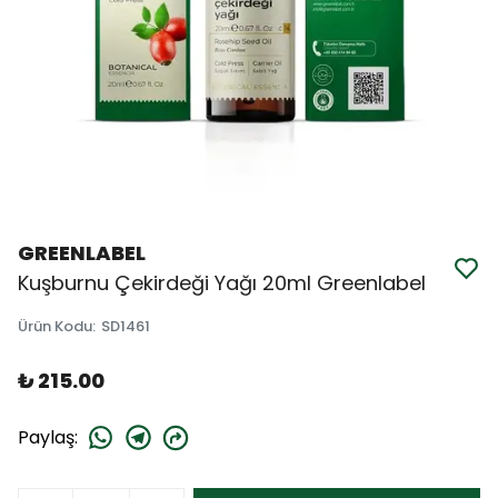
GREENLABEL
Kuşburnu Çekirdeği Yağı 20ml Greenlabel
Ürün Kodu
:
SD1461
₺ 215.00
Paylaş
: