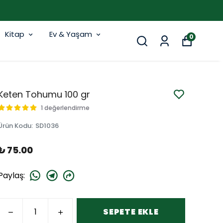
Kitap
Ev & Yaşam
0
Keten Tohumu 100 gr
1 değerlendirme
Ürün Kodu
:
SD1036
₺ 75.00
Paylaş
:
SEPETE EKLE