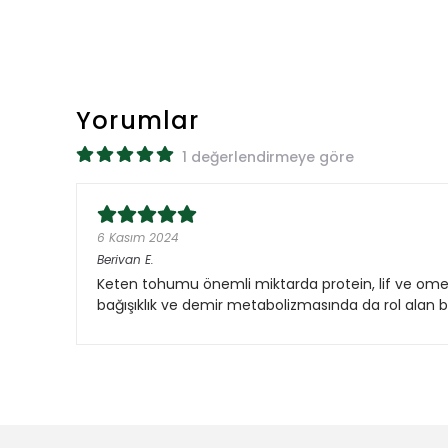
Yorumlar
1 değerlendirmeye göre
6 Kasım 2024
Berivan
E.
Keten tohumu önemli miktarda protein, lif ve omega-
bağışıklık ve demir metabolizmasında da rol alan bak