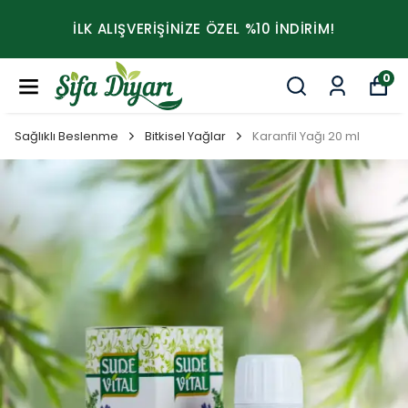
İLK ALIŞVERİŞİNİZE ÖZEL %10 İNDİRİM!
0
Sağlıklı Beslenme
Bitkisel Yağlar
Karanfil Yağı 20 ml