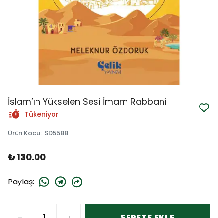
İslam’ın Yükselen Sesi İmam Rabbani
Tükeniyor
Ürün Kodu
:
SD5588
₺ 130.00
Paylaş
:
SEPETE EKLE