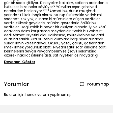
gür bir seda işitiliyor. Dinleyelim bakalım, setlerin ardından o
kutlu ses bize neler söylüyor? Yüzyılları aşan şahsiyeti
nerelerden besleniyor?***Ahmet bu, durur mu şimdi
yerinde? Eli kolu bağlı olarak oturup üzülmekle yetinir mi
sadece? Yok yok, o inanır ki müminlere düşen vazifeler
vardır. Yüksek gayelerle, mühim gayretlerle örülür bu
vazifeler. Değil midir ki hayat bir aksiyon alanıdır. İyi ve kötü
odakların daim karşılaşma meydanıdır. “Vakit bu vakittir.”
dedi Ahmet. Niyetini aldı. Hokkasına, mürekkebine ve dahi
duasına sarıldı. Zira bu zehirli akımlara karşı siper alınacak
surlar, ilmin kalesindeydi. Okudu, yazdı, çalıştı, gözlerinden
ilmek ilmek yorgunluk akıttı. Niyetini satır satır dileğine taktı.
Kelimelerini Sevgili Peygamberimize (sav) selamlarla
dizerek hakikat iplerine astı. Saf niyetler, öz mayalar gi
Devamını Göster
Yorumlar
Yorum Yap
Bu ürün için henüz yorum yapılmamış.