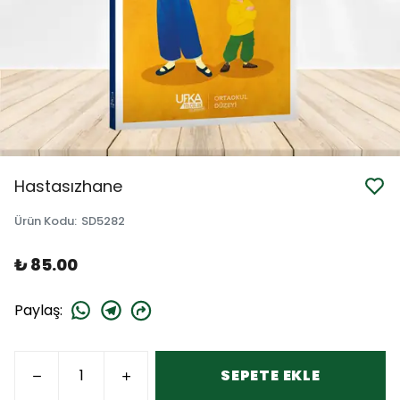
Hastasızhane
Ürün Kodu
:
SD5282
₺ 85.00
Paylaş
:
SEPETE EKLE