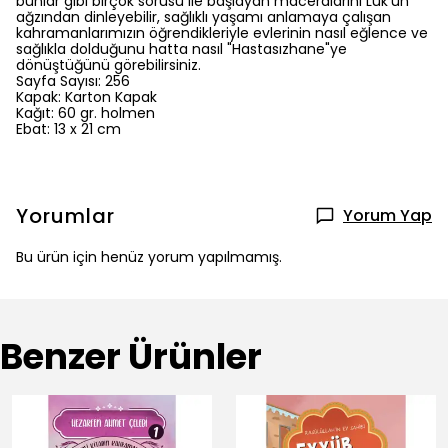
bunlar gibi birçok sorusu ile başlayan maceralarını Luk'un
ağzından dinleyebilir, sağlıklı yaşamı anlamaya çalışan
kahramanlarımızın öğrendikleriyle evlerinin nasıl eğlence ve
sağlıkla dolduğunu hatta nasıl "Hastasızhane"ye
dönüştüğünü görebilirsiniz.
Sayfa Sayısı:
256
Kapak:
Karton Kapak
Kağıt:
60 gr. holmen
Ebat:
13 x 21 cm
Yorumlar
Yorum Yap
Bu ürün için henüz yorum yapılmamış.
Benzer Ürünler