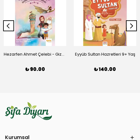
Hezarfen Ahmet Çelebi - Gizemli Kitabın Kahramanları-1
Eyyüb Sultan Hazretleri 9+ Yaş
₺ 90.00
₺ 140.00
Kurumsal