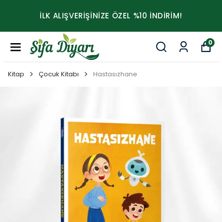
İLK ALIŞVERİŞİNİZE ÖZEL %10 İNDİRİM!
0
Kitap
Çocuk Kitabı
Hastasızhane