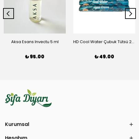
Aksa Esans Invectu 5 ml
HD Cool Water Çubuk Tütsü 20 Adet
₺ 95.00
₺ 49.00
Kurumsal
Hesabım