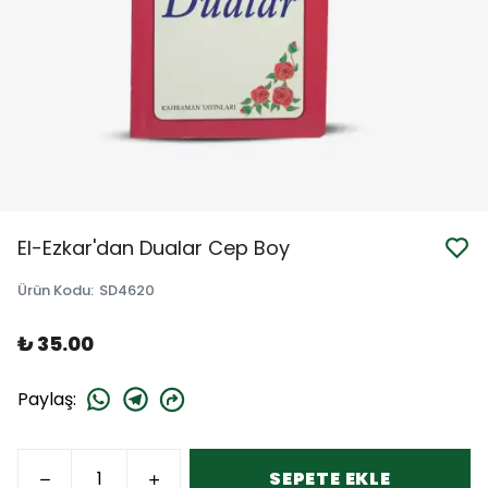
El-Ezkar'dan Dualar Cep Boy
Ürün Kodu
:
SD4620
₺ 35.00
Paylaş
:
SEPETE EKLE