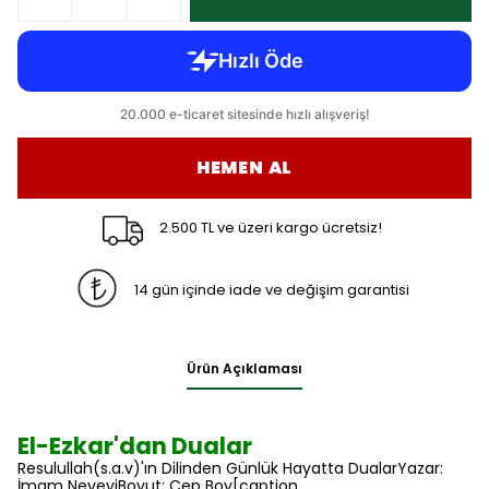
HEMEN AL
2.500 TL ve üzeri kargo ücretsiz!
14 gün içinde iade ve değişim garantisi
Ürün Açıklaması
El-Ezkar'dan Dualar
Resulullah(s.a.v)'ın Dilinden Günlük Hayatta DualarYazar:
İmam NeveviBoyut: Cep Boy[caption