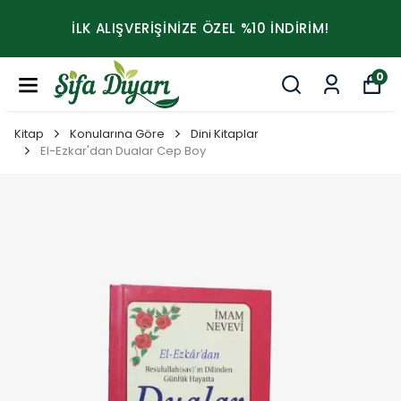
İLK ALIŞVERİŞİNİZE ÖZEL %10 İNDİRİM!
0
Kitap
Konularına Göre
Dini Kitaplar
El-Ezkar'dan Dualar Cep Boy