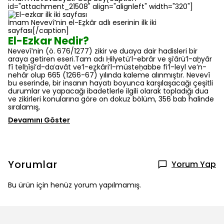
id="attachment_21508" align="alignleft" width="320"]
İmam Nevevî’nin el-Eẕkâr adlı eserinin ilk iki
sayfası
[/caption]
El-Ezkar Nedir?
Nevevî’nin (ö. 676/1277) zikir ve duaya dair hadisleri bir
araya getiren eseri.Tam adı
Ḥilyetü’l-ebrâr ve şiʿârü’l-aḫyâr
fî telḫîṣi’d-daʿavât ve’l-eẕkâri’l-müsteḥabbe fi’l-leyl ve’n-
nehâr
olup 665 (1266-67) yılında kaleme alınmıştır. Nevevî
bu eserinde, bir insanın hayatı boyunca karşılaşacağı çeşitli
durumlar ve yapacağı ibadetlerle ilgili olarak topladığı dua
ve zikirleri konularına göre on dokuz bölüm, 356 bab halinde
sıralamış,
Devamını Göster
Yorumlar
Yorum Yap
Bu ürün için henüz yorum yapılmamış.