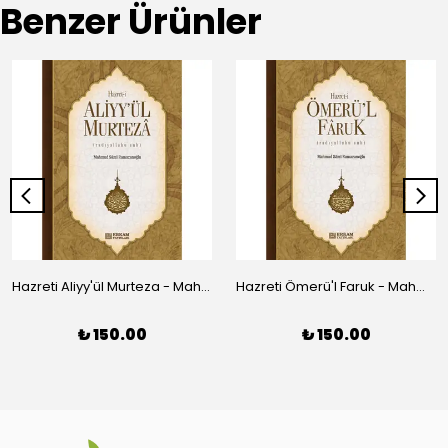
Benzer Ürünler
Hazreti Aliyy'ül Murteza - Mahmud Sami Ramazanoğlu
Hazreti Ömerü'l Faruk - Mahmud Sami Ramazanoğlu
₺ 150.00
₺ 150.00