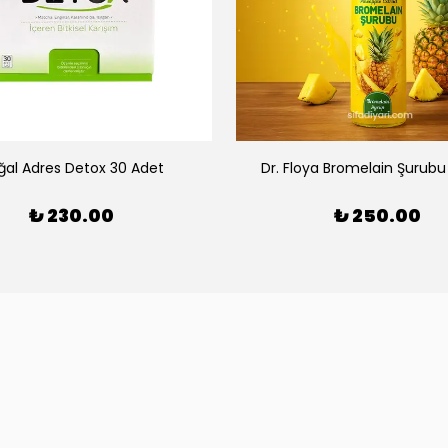
ğal Adres Detox 30 Adet
Dr. Floya Bromelain Şurub
₺ 230.00
₺ 250.00