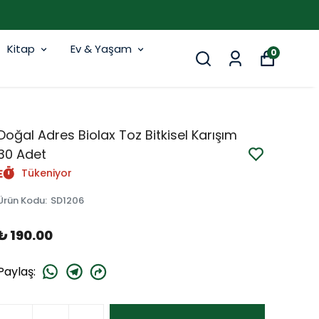
Kitap
Ev & Yaşam
0
Doğal Adres Biolax Toz Bitkisel Karışım
30 Adet
Tükeniyor
Ürün Kodu
:
SD1206
₺ 190.00
Paylaş
: