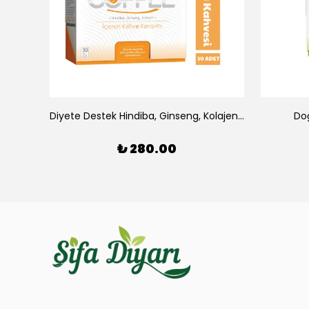
Doğal Adres Immulti 30 Adet Bitkisel Karışım
Diyete Destek Hindiba, Ginseng, Kolajen İçeren Kahve
Do
₺ 280.00