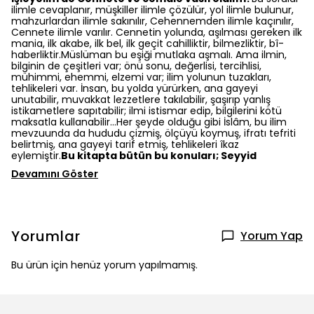
ilimle cevaplanır, müşkiller ilimle çözülür, yol ilimle bulunur,
mahzurlardan ilimle sakınılır, Cehennemden ilimle kaçınılır,
Cennete ilimle varılır. Cennetin yolunda, aşılması gereken ilk
mania, ilk akabe, ilk bel, ilk geçit cahilliktir, bilmezliktir, bî-
haberliktir.Müslüman bu eşiği mutlaka aşmalı. Ama ilmin,
bilginin de çeşitleri var; önü sonu, değerlisi, tercihlisi,
mühimmi, ehemmi, elzemi var; ilim yolunun tuzakları,
tehlikeleri var. İnsan, bu yolda yürürken, ana gayeyi
unutabilir, muvakkat lezzetlere takılabilir, şaşırıp yanlış
istikametlere sapıtabilir; ilmi istismar edip, bilgilerini kötü
maksatla kullanabilir...Her şeyde olduğu gibi İslâm, bu ilim
mevzuunda da hududu çizmiş, ölçüyü koymuş, ifratı tefriti
belirtmiş, ana gayeyi tarif etmiş, tehlikeleri îkaz
eylemiştir.
Bu kitapta bütün bu konuları; Seyyid
Devamını Göster
Yorumlar
Yorum Yap
Bu ürün için henüz yorum yapılmamış.