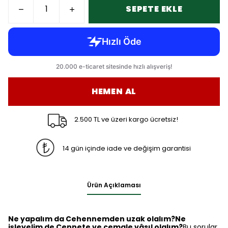
SEPETE EKLE
HEMEN AL
2.500 TL ve üzeri kargo ücretsiz!
14 gün içinde iade ve değişim garantisi
Ürün Açıklaması
Ne yapalım da Cehennemden uzak olalım?
Ne
işleyelim de Cennete ve cemale vâsıl olalım?
Bu sorular